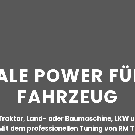
JEDES
effizienter und
nnen Sie bis zu 15