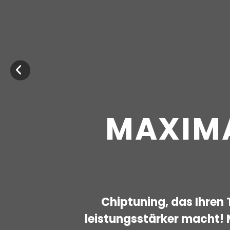
 POWER FÜR 
FAHRZEUG
r, Land- oder Baumaschine, LKW und PKW 
professionellen Tuning von RM Tuning kö