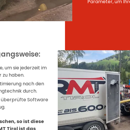
Parameter, um Ihr
rgangsweise:
e, um sie jederzeit im
 zu haben.
ptimierung nach den
ngtechnik durch.
d überprüfte Software
ug.
chen, so ist diese
T Tirol ist das