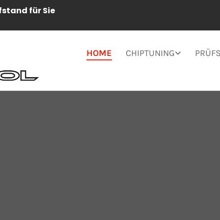
üfstand für Sie
HOME
CHIPTUNING
PRÜF